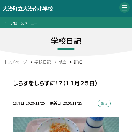
大治町立大治南小学校
学校日記メニュー
学校日記
トップページ
>
学校日記
>
献立
>
詳細
しらすをしらずに！？（１１月２５日）
公開日
2020/11/25
更新日
2020/11/25
献立