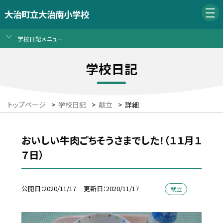
大治町立大治南小学校
学校日記メニュー
学校日記
トップページ
>
学校日記
>
献立
>
詳細
おいしい牛肉ごちそうさまでした！（１１月１
７日）
公開日
2020/11/17
更新日
2020/11/17
献立