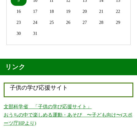
9
10
11
12
13
14
15
16
17
18
19
20
21
22
23
24
25
26
27
28
29
30
31
リンク
子供の学び応援サイト
文部科学省 「子供の学び応援サイト」
おうちの中で楽しめる運動・あそび 〜子ども向け〜(スポ
ーツ庁HPより)