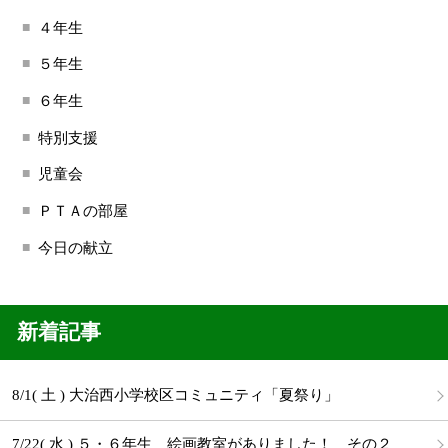
４年生
５年生
６年生
特別支援
児童会
ＰＴＡの部屋
今日の献立
新着記事
8/1( 土 ) 大治西小学校区コミュニティ「夏祭り」
7/22( 水 ) ５・６年生 絵画教室がありました！ その２