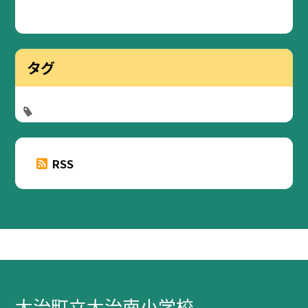
タグ
RSS
大治町立大治南小学校