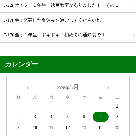
7/22( 水 ) ５・６年生 絵画教室がありました！ その１
7/17( 金 ) 充実した夏休みを過ごしてくださいね！
7/17( 金 ) １年生 ドキドキ！初めての通知表です
カレンダー
8月
2026年
日
月
火
水
木
金
土
1
2
3
4
5
6
7
8
9
10
11
12
13
14
15