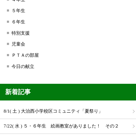
５年生
６年生
特別支援
児童会
ＰＴＡの部屋
今日の献立
新着記事
8/1( 土 ) 大治西小学校区コミュニティ「夏祭り」
7/22( 水 ) ５・６年生 絵画教室がありました！ その２