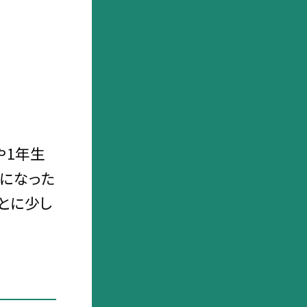
や1年生
期になった
とに少し