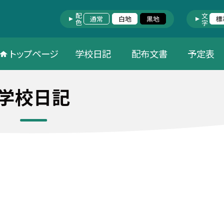
配色
文字
通常
白地
黒地
標
トップページ
学校日記
配布文書
予定表
学校日記