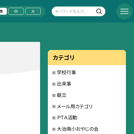
準
中
大
カテゴリ
学校行事
出来事
献立
メール用カテゴリ
ＰＴＡ活動
大治南小おやじの会