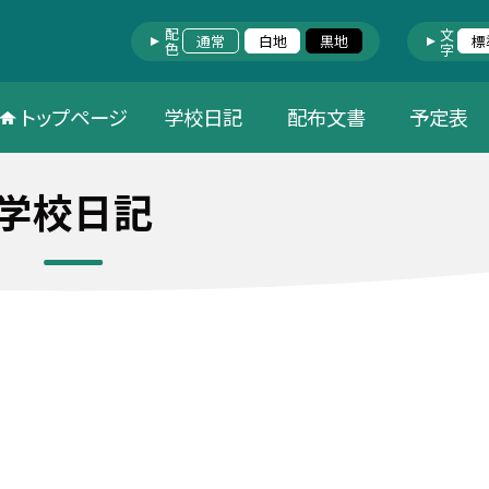
配色
文字
通常
白地
黒地
標
トップページ
学校日記
配布文書
予定表
学校日記