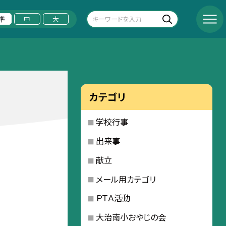
準
中
大
カテゴリ
学校行事
出来事
献立
メール用カテゴリ
ＰＴＡ活動
大治南小おやじの会