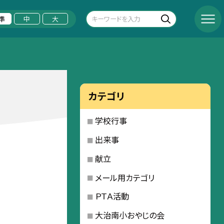
準
中
大
カテゴリ
学校行事
出来事
献立
メール用カテゴリ
ＰＴＡ活動
大治南小おやじの会