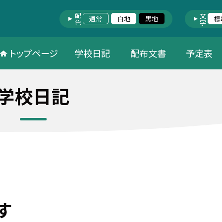
配色
文字
通常
白地
黒地
標
トップページ
学校日記
配布文書
予定表
学校日記
す