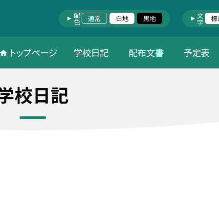
配色
文字
通常
白地
黒地
標
トップページ
学校日記
配布文書
予定表
学校日記