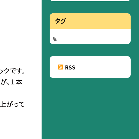
タグ
RSS
ックです。
が、１本
上がって