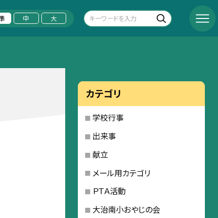
準
中
大
カテゴリ
学校行事
出来事
献立
メール用カテゴリ
ＰＴＡ活動
大治南小おやじの会