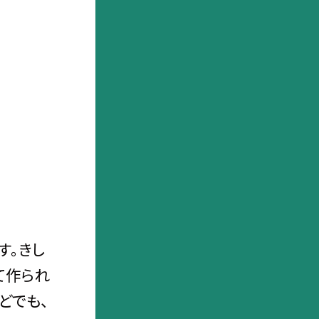
す。きし
て作られ
どでも、