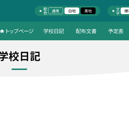
配色
文字
通常
白地
黒地
標
トップページ
学校日記
配布文書
予定表
学校日記