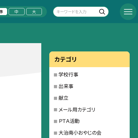
準
中
大
カテゴリ
学校行事
出来事
献立
メール用カテゴリ
ＰＴＡ活動
大治南小おやじの会