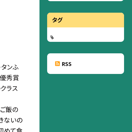
タグ
RSS
ータンふ
最優秀賞
のクラス
をご飯の
きないの
初めて食